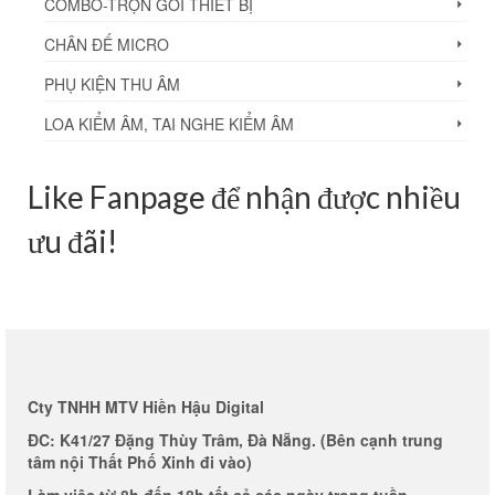
COMBO-TRỌN GÓI THIẾT BỊ
CHÂN ĐẾ MICRO
PHỤ KIỆN THU ÂM
LOA KIỂM ÂM, TAI NGHE KIỂM ÂM
Like Fanpage để nhận được nhiều
ưu đãi!
Cty TNHH MTV Hiền Hậu Digital
ĐC: K41/27 Đặng Thùy Trâm, Đà Nẵng. (Bên cạnh trung
tâm nội Thất Phố Xinh đi vào)