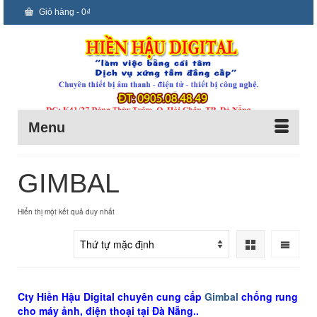
Giỏ hàng
-
0
₫
Menu
GIMBAL
Hiển thị một kết quả duy nhất
Cty Hiền Hậu Digital chuyên cung cấp
Gimbal
chống rung
cho máy ảnh, điện thoại tại Đà Nẵng..