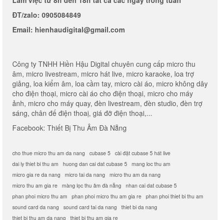
Làm việc từ 8h đến 18h tất cả các ngày trong tuần
ĐT/zalo: 0905084849
Email: hienhaudigital@gmail.com
Công ty TNHH Hiền Hậu Digital chuyên cung cấp micro thu
âm, micro livestream, micro hát live, micro karaoke, loa trợ
giảng, loa kiểm âm, loa cầm tay, micro cài áo, micro không dây
cho điện thoại, micro cài áo cho điện thoại, micro cho máy
ảnh, micro cho máy quay, đèn livestream, đèn studio, đèn trợ
sáng, chân đế điện thoaị, giá đỡ điện thoại,...
Facebook:
Thiết Bị Thu Âm Đà Nẵng
cho thue micro thu am da nang
cubase 5
cài đặt cubase 5 hát live
dai ly thiet bi thu am
huong dan cai dat cubase 5
mang loc thu am
micro gia re da nang
micro tai da nang
micro thu am da nang
micro thu am gia re
màng lọc thu âm đà nẵng
nhan cai dat cubase 5
phan phoi micro thu am
phan phoi micro thu am gia re
phan phoi thiet bi thu am
sound card da nang
sound card tai da nang
thiet bi da nang
thiet bi thu am da nang
thiet bi thu am gia re