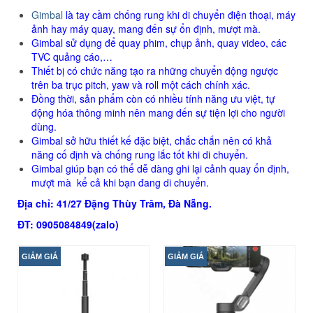
Gimbal
là tay cầm chống rung khi di chuyển điện thoại, máy
ảnh hay máy quay, mang đến sự ổn định, mượt mà.
Gimbal sử dụng để quay phim, chụp ảnh, quay video, các
TVC quảng cáo,…
Thiết bị có chức năng tạo ra những chuyển động ngược
trên ba trục pitch, yaw và roll một cách chính xác.
Đồng thời, sản phẩm còn có nhiều tính năng ưu việt, tự
động hóa thông minh nên mang đến sự tiện lợi cho người
dùng.
Gimbal sở hữu thiết kế đặc biệt, chắc chắn nên có khả
năng cố định và chống rung lắc tốt khi di chuyển.
Gimbal giúp bạn có thể dễ dàng ghi lại cảnh quay ổn định,
mượt mà kể cả khi bạn đang di chuyển.
Địa chỉ: 41/27 Đặng Thùy Trâm, Đà Nẵng.
ĐT: 0905084849(zalo)
GIẢM GIÁ
GIẢM GIÁ