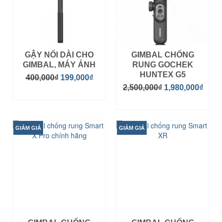
GẬY NỐI DÀI CHO
GIMBAL CHỐNG
GIMBAL, MÁY ẢNH
RUNG GOCHEK
HUNTEX G5
400,000
₫
199,000
₫
2,500,000
₫
1,980,000
₫
MUA HÀNG
MUA HÀNG
GIẢM GIÁ
GIẢM GIÁ