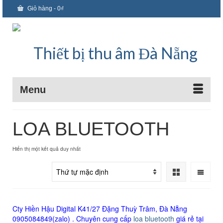
Giỏ hàng
-
0
₫
Menu
LOA BLUETOOTH
Hiển thị một kết quả duy nhất
Cty Hiền Hậu Digital K41/27 Đặng Thuỳ Trâm, Đà Nẵng
0905084849(zalo) . Chuyên cung cấp
loa bluetooth
giá rẻ tại