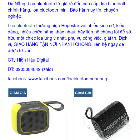
Đà Nẵng. Loa bluetooth từ giá rẻ đến cao cấp, loa bluetooth
chính hãng, loa bluetooth mini. Bảo hành uy tín, chuyên
nghiệp.
Loa bluetooth
thương hiệu Hopestar với nhiều kích cỡ, kiểu
dáng, nhiều chức năng khác nhau. hãy liên hệ chúng tôi để sở
hữu một chiếc loa ưng ý nhất, phụ vụ công việc, giải trí. Dịch
vụ GIAO HÀNG TẬN NƠI NHANH CHÓNG. liên hệ ngày để
được tư vấn
CTy Hiền Hậu Digital
ĐT: 0905084849 (zalo)
facebook:
www.facebook.com/loabluetoothdanang
GIẢM GIÁ
GIẢM GIÁ