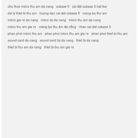
cho thue micro thu am da nang
cubase 5
cài đặt cubase 5 hát live
dai ly thiet bi thu am
huong dan cai dat cubase 5
mang loc thu am
micro gia re da nang
micro tai da nang
micro thu am da nang
micro thu am gia re
màng lọc thu âm đà nẵng
nhan cai dat cubase 5
phan phoi micro thu am
phan phoi micro thu am gia re
phan phoi thiet bi thu am
sound card da nang
sound card tai da nang
thiet bi da nang
thiet bi thu am da nang
thiet bi thu am gia re