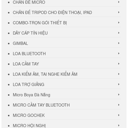
CHÂN ĐẾ MICRO
CHÂN ĐẾ TRIPOD CHO ĐIỆN THOẠI, IPAD
COMBO-TRỌN GÓI THIẾT BỊ
DÂY CÁP TÍN HIỆU
GIMBAL
LOA BLUETOOTH
LOA CẦM TAY
LOA KIỂM ÂM, TAI NGHE KIỂM ÂM
LOA TRỢ GIẢNG
Micro Boya Đà Nẵng
MICRO CẦM TAY BLUETOOTH
MICRO GOCHEK
MICRO HỘI NGHỊ