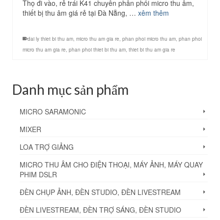
Thọ đi vào, rẻ trái K41 chuyên phân phối micro thu âm,
thiết bị thu âm giá rẻ tại Đà Nẵng, …
xêm thêm
dai ly thiet bi thu am
,
micro thu am gia re
,
phan phoi micro thu am
,
phan phoi
micro thu am gia re
,
phan phoi thiet bi thu am
,
thiet bi thu am gia re
Danh mục sản phẩm
MICRO SARAMONIC
MIXER
LOA TRỢ GIẢNG
MICRO THU ÂM CHO ĐIỆN THOẠI, MÁY ẢNH, MÁY QUAY
PHIM DSLR
ĐÈN CHỤP ẢNH, ĐÈN STUDIO, ĐÈN LIVESTREAM
ĐÈN LIVESTREAM, ĐÈN TRỢ SÁNG, ĐÈN STUDIO