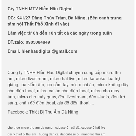
Cty TNHH MTV Hiền Hậu Digital
ĐC: K41/27 Đặng Thùy Trâm, Đà Nẵng. (Bên cạnh trung
tâm nội Thất Phố Xinh đi vào)
Làm việc từ 8h đến 18h tất cả các ngày trong tuần
ĐT/zalo: 0905084849
Email: hienhaudigital@gmail.com
Công ty TNHH Hiền Hậu Digital chuyên cung cấp micro thu
âm, micro livestream, micro hát live, micro karaoke, loa trợ
giảng, loa kiểm âm, loa cầm tay, micro cài áo, micro không dây
cho điện thoại, micro cài áo cho điện thoại, micro cho máy
ảnh, micro cho máy quay, đèn livestream, đèn studio, đèn trợ
sáng, chân đế điện thoaị, giá đỡ điện thoại,...
Facebook:
Thiết Bị Thu Âm Đà Nẵng
cho thue micro thu am da nang
cubase 5
cài đặt cubase 5 hát live
dai ly thiet bi thu am
huong dan cai dat cubase 5
mang loc thu am