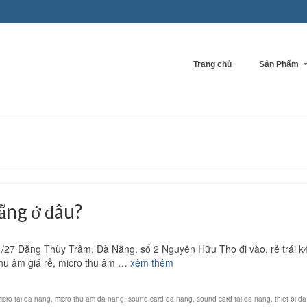
Trang chủ
Sản Phẩm
ẵng ở đâu?
/27 Đặng Thùy Trâm, Đà Nẵng. số 2 Nguyễn Hữu Thọ đi vào, rẻ trái k
thu âm giá rẻ, micro thu âm …
xêm thêm
icro tai da nang
,
micro thu am da nang
,
sound card da nang
,
sound card tai da nang
,
thiet bi d