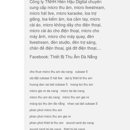
Công ty TNHH Hiền Hậu Digital chuyên
cung cấp micro thu âm, micro livestream,
micro hát live, micro karaoke, loa trợ
giảng, loa kiểm âm, loa cầm tay, micro
cài áo, micro không dây cho điện thoại,
micro cài áo cho điện thoại, micro cho
máy ảnh, micro cho máy quay, đèn
livestream, đèn studio, đèn trợ sáng,
chân đế điện thoaị, giá đỡ điện thoại,...
Facebook:
Thiết Bị Thu Âm Đà Nẵng
cho thue micro thu am da nang
cubase 5
cài đặt cubase 5 hát live
dai ly thiet bi thu am
huong dan cai dat cubase 5
mang loc thu am
micro gia re da nang
micro tai da nang
micro thu am da nang
micro thu am gia re
màng lọc thu âm đà nẵng
nhan cai dat cubase 5
phan phoi micro thu am
phan phoi micro thu am gia re
phan phoi thiet bi thu am
sound card da nang
sound card tai da nang
thiet bi da nang