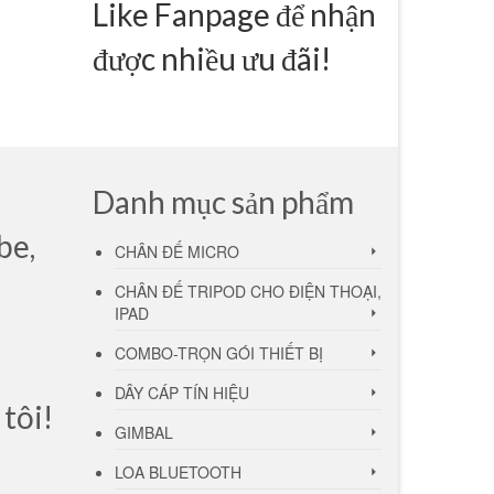
Like Fanpage để nhận
được nhiều ưu đãi!
Danh mục sản phẩm
be,
CHÂN ĐẾ MICRO
CHÂN ĐẾ TRIPOD CHO ĐIỆN THOẠI,
IPAD
COMBO-TRỌN GÓI THIẾT BỊ
DÂY CÁP TÍN HIỆU
 tôi!
GIMBAL
LOA BLUETOOTH