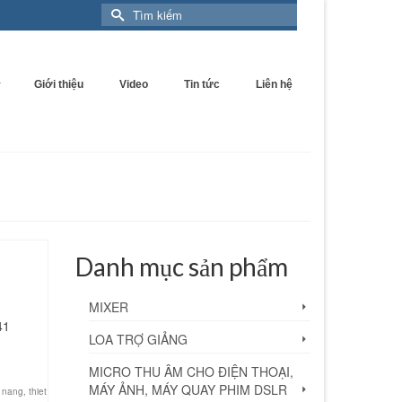
Search
for:
Giới thiệu
Video
Tin tức
Liên hệ
Danh mục sản phẩm
MIXER
41
LOA TRỢ GIẢNG
MICRO THU ÂM CHO ĐIỆN THOẠI,
MÁY ẢNH, MÁY QUAY PHIM DSLR
a nang
,
thiet