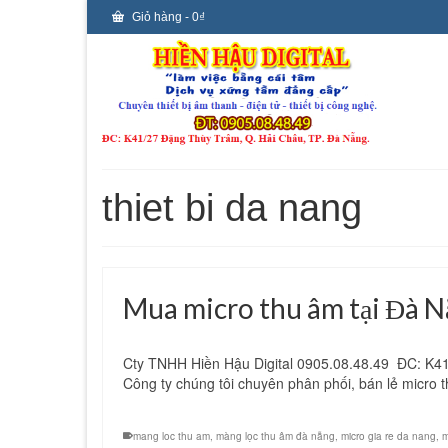
Giỏ hàng
-
0
₫
thiet bi da nang
Mua micro thu âm tại Đà N
Cty TNHH Hiền Hậu Digital 0905.08.48.49 ĐC: K41
Công ty chúng tôi chuyên phân phối, bán lẻ micro 
mang loc thu am
,
màng lọc thu âm đà nẵng
,
micro gia re da nang
,
m